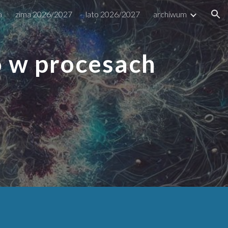
a
zima 2026/2027
lato 2026/2027
archiwum
ion
 w procesach