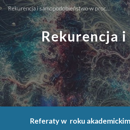
Rekurencja i samopodobieństwo w procesach stochastycznych
Sk
Rekurencja 
Referaty w roku akademicki